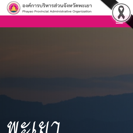
Skip
Sea
to
content
พะเยา