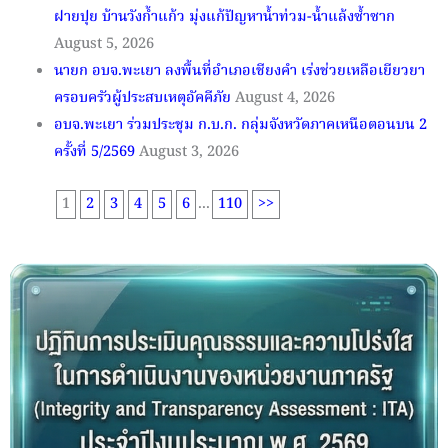
ฝายปุย บ้านวังก้ำแก้ว มุ่งแก้ปัญหาน้ำท่วม-น้ำแล้งซ้ำซาก
August 5, 2026
นายก อบจ.พะเยา ลงพื้นที่อำเภอเชียงคำ เร่งช่วยเหลือเยียวยา
ครอบครัวผู้ประสบเหตุอัคคีภัย
August 4, 2026
อบจ.พะเยา ร่วมประชุม ก.บ.ก. กลุ่มจังหวัดภาคเหนือตอนบน 2
ครั้งที่ 5/2569
August 3, 2026
1
2
3
4
5
6
...
110
>>