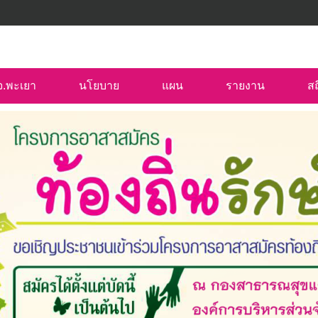
บจ.พะเยา
นโยบาย
แผน
รายงาน
สถ