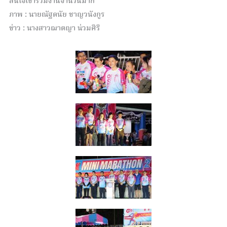
สนใจเข้าร่วมงานจำนวนมาก
ภาพ : นายณัฐดนัย ชาญวนังกูร
ข่าว : นางสาวฌาตญา น่วมศิริ