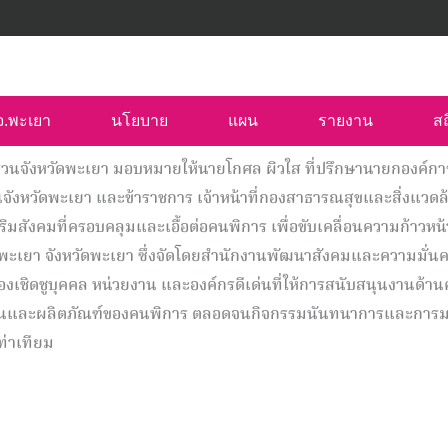
บจ.พะเยา
นโยบาย
แผน
รายงาน
สถ
รส่วนจังหวัดพะเยา มอบหมายให้นายโกศล ผิวใส ที่ปรึกษานายกองค์กา
วนจังหวัดพะเยา และข้าราชการ เจ้าหน้าที่กองสาธารณสุขและสิ่งแวด
ริมสังคมที่ครอบคลุมและเอื้อต่อคนพิการ เพื่อขับเคลื่อนความก้าวห
พะเยา จังหวัดพะเยา ซึ่งจัดโดยสำนักงานพัฒนาสังคมและความมั่นค
องเชิดชูบุคคล หน่วยงาน และองค์กรดีเด่นที่ให้การสนับสนุนงานด้
ละผลิตภัณฑ์ของคนพิการ ตลอดจนกิจกรรมนันทนาการและการมอบสิ่
ท่าเทียม