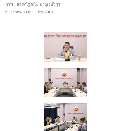
ภาพ : นายณัฐดนัย ชาญวนังกูร
ข่าว : นางสาววรารัตน์ จำแน่