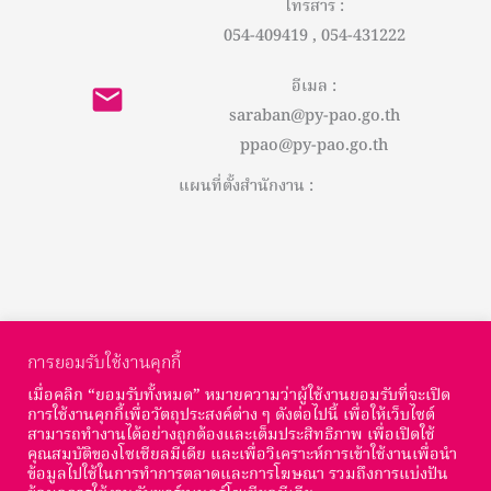
โทรสาร :
054-409419 , 054-431222
อีเมล :
saraban@py-pao.go.th
ppao@py-pao.go.th
แผนที่ตั้งสำนักงาน :
การยอมรับใช้งานคุกกี้
เมื่อคลิก “ยอมรับทั้งหมด” หมายความว่าผู้ใช้งานยอมรับที่จะเปิด
การใช้งานคุกกี้เพื่อวัตถุประสงค์ต่าง ๆ ดังต่อไปนี้ เพื่อให้เว็บไซต์
สามารถทำงานได้อย่างถูกต้องและเต็มประสิทธิภาพ เพื่อเปิดใช้
© Copyright องค์การบริหารส่วนจังหวัดพะเยา : 2026
คุณสมบัติของโซเชียลมีเดีย และเพื่อวิเคราะห์การเข้าใช้งานเพื่อนำ
ข้อมูลไปใช้ในการทำการตลาดและการโฆษณา รวมถึงการแบ่งปัน