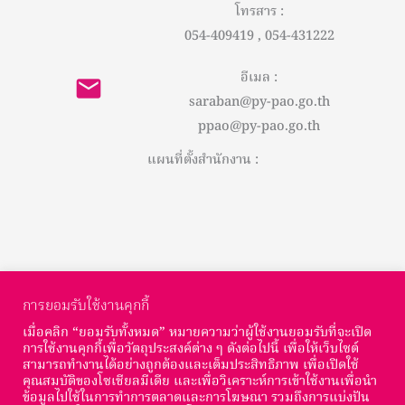
โทรสาร :
054-409419 , 054-431222
อีเมล :
saraban@py-pao.go.th
ppao@py-pao.go.th
แผนที่ตั้งสำนักงาน :
การยอมรับใช้งานคุกกี้
เมื่อคลิก “ยอมรับทั้งหมด” หมายความว่าผู้ใช้งานยอมรับที่จะเปิด
การใช้งานคุกกี้เพื่อวัตถุประสงค์ต่าง ๆ ดังต่อไปนี้ เพื่อให้เว็บไซต์
สามารถทำงานได้อย่างถูกต้องและเต็มประสิทธิภาพ เพื่อเปิดใช้
© Copyright องค์การบริหารส่วนจังหวัดพะเยา : 2026
คุณสมบัติของโซเชียลมีเดีย และเพื่อวิเคราะห์การเข้าใช้งานเพื่อนำ
ข้อมูลไปใช้ในการทำการตลาดและการโฆษณา รวมถึงการแบ่งปัน