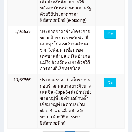
เพิ่มประสิทธิภาพการใช้
พลังงานในหน่วยงานภาครัฐ
ด้วยวิธีประกวดราคา
อิเล็กทรอนิกส์ (e-bidding)
1/9/2559
ประกวดราคาจ้างโครงการ
เปิด
ขยายผิวจราจร คสล.ช่วงสี่
แยกทุ่งโป่ง เทศบาลตำบล
รวมใจพัฒนา เชื่อมเขต
เทศบาลตำบลแม่ใจ อำเภอ
แม่ใจ จังหวัดพะเยา ด้วยวิธี
การทางอิเล็กทรอนิกส์
13/6/2559
ประกวดราคาจ้างโครงการ
เปิด
ก่อสร้างถนนลาดยางผิวทาง
เคฟซีล (Cape Seal) บ้านโป่ง
ขาม หมู่ที่ 10 ตำบลบ้านต๊ำ
เชื่อม หมู่ที่ 16 ตำบลบ้าน
ต๋อม อำเภอเมือง จังหวัด
พะเยา ด้วยวิธีการทาง
อิเล็กทรอนิกส์