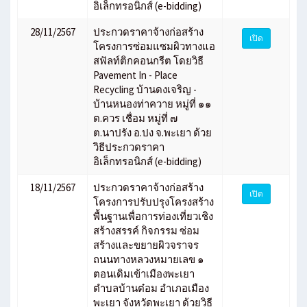
อิเล็กทรอนิกส์ (e-bidding)
28/11/2567
ประกวดราคาจ้างก่อสร้าง
เปิด
โครงการซ่อมแซมผิวทางแอ
สฟัลท์ติกคอนกรีต โดยวิธี
Pavement In - Place
Recycling บ้านดงเจริญ -
บ้านหนองท่าควาย หมู่ที่ ๑๑
ต.ควร เชื่อม หมู่ที่ ๗
ต.นาปรัง อ.ปง จ.พะเยา ด้วย
วิธีประกวดราคา
อิเล็กทรอนิกส์ (e-bidding)
18/11/2567
ประกวดราคาจ้างก่อสร้าง
เปิด
โครงการปรับปรุงโครงสร้าง
พื้นฐานเพื่อการท่องเที่ยวเชิง
สร้างสรรค์ กิจกรรม ซ่อม
สร้างและขยายผิวจราจร
ถนนทางหลวงหมายเลข ๑
ตอนเดิมเข้าเมืองพะเยา
ตำบลบ้านต๋อม อำเภอเมือง
พะเยา จังหวัดพะเยา ด้วยวิธี